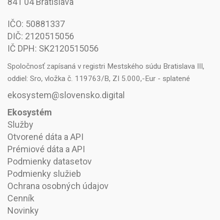
841 04 Bratislava
IČO: 50881337
DIČ: 2120515056
IČ DPH: SK2120515056
Spoločnosť zapísaná v registri Mestského súdu Bratislava III,
oddiel: Sro, vložka č. 119763/B, ZI 5.000,-Eur - splatené
ekosystem@slovensko.digital
Ekosystém
Služby
Otvorené dáta a API
Prémiové dáta a API
Podmienky datasetov
Podmienky služieb
Ochrana osobných údajov
Cenník
Novinky