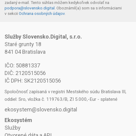
zadaný e-mail. Tento súhlas môžem kedykoľvek odvolať na
podpora@slovensko.digital
. Oboznámil(a) som sa s informáciami
v sekcii
Ochrana osobných údajov
.
Služby Slovensko.Digital, s.r.o.
Staré grunty 18
841 04 Bratislava
IČO: 50881337
DIČ: 2120515056
IČ DPH: SK2120515056
Spoločnosť zapísaná v registri Mestského súdu Bratislava III,
oddiel: Sro, vložka č. 119763/B, ZI 5.000,-Eur - splatené
ekosystem@slovensko.digital
Ekosystém
Služby
Otvorené dáta a API