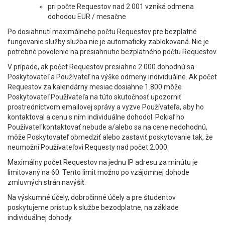
pri počte Requestov nad 2.001 vzniká odmena
dohodou EUR / mesačne
Po dosiahnutí maximálneho počtu Requestov pre bezplatné
fungovanie služby služba nie je automaticky zablokovaná. Nie je
potrebné povolenie na presiahnutie bezplatného počtu Requestov.
V prípade, ak počet Requestov presiahne 2.000 dohodnú sa
Poskytovateľ a Používateľ na výške odmeny individuálne. Ak počet
Requestov za kalendárny mesiac dosiahne 1.800 môže
Poskytovateľ Používateľa na túto skutočnosť upozorniť
prostredníctvom emailovej správy a vyzve Používateľa, aby ho
kontaktoval a cenu s ním individuálne dohodol. Pokiaľ ho
Používateľ kontaktovať nebude a/alebo sa na cene nedohodnú,
môže Poskytovateľ obmedziť alebo zastaviť poskytovanie tak, že
neumožní Používateľovi Requesty nad počet 2.000.
Maximálny počet Requestov na jednu IP adresu za minútu je
limitovaný na 60. Tento limit možno po vzájomnej dohode
zmluvných strán navýšiť.
Na výskumné účely, dobročinné účely a pre študentov
poskytujeme prístup k službe bezodplatne, na základe
individuálnej dohody.