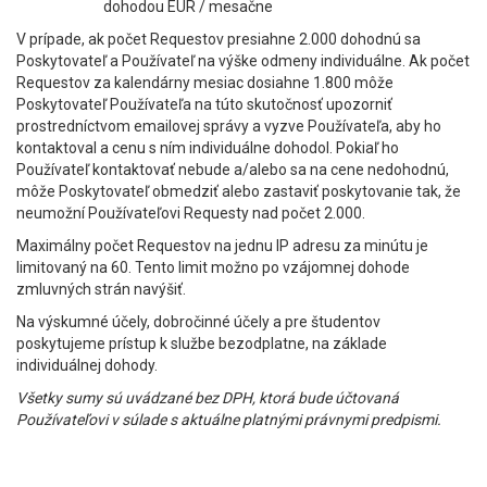
dohodou EUR / mesačne
V prípade, ak počet Requestov presiahne 2.000 dohodnú sa
Poskytovateľ a Používateľ na výške odmeny individuálne. Ak počet
Requestov za kalendárny mesiac dosiahne 1.800 môže
Poskytovateľ Používateľa na túto skutočnosť upozorniť
prostredníctvom emailovej správy a vyzve Používateľa, aby ho
kontaktoval a cenu s ním individuálne dohodol. Pokiaľ ho
Používateľ kontaktovať nebude a/alebo sa na cene nedohodnú,
môže Poskytovateľ obmedziť alebo zastaviť poskytovanie tak, že
neumožní Používateľovi Requesty nad počet 2.000.
Maximálny počet Requestov na jednu IP adresu za minútu je
limitovaný na 60. Tento limit možno po vzájomnej dohode
zmluvných strán navýšiť.
Na výskumné účely, dobročinné účely a pre študentov
poskytujeme prístup k službe bezodplatne, na základe
individuálnej dohody.
Všetky sumy sú uvádzané bez DPH, ktorá bude účtovaná
Používateľovi v súlade s aktuálne platnými právnymi predpismi.