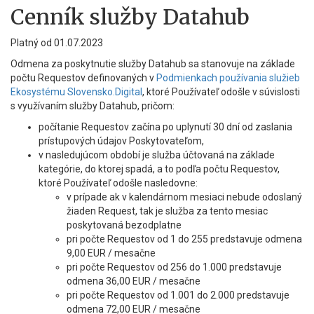
Cenník služby Datahub
Platný od 01.07.2023
Odmena za poskytnutie služby Datahub sa stanovuje na základe
počtu Requestov definovaných v
Podmienkach používania služieb
Ekosystému Slovensko.Digital
, ktoré Používateľ odošle v súvislosti
s využívaním služby Datahub, pričom:
počítanie Requestov začína po uplynutí 30 dní od zaslania
prístupových údajov Poskytovateľom,
v nasledujúcom období je služba účtovaná na základe
kategórie, do ktorej spadá, a to podľa počtu Requestov,
ktoré Používateľ odošle nasledovne:
v prípade ak v kalendárnom mesiaci nebude odoslaný
žiaden Request, tak je služba za tento mesiac
poskytovaná bezodplatne
pri počte Requestov od 1 do 255 predstavuje odmena
9,00 EUR / mesačne
pri počte Requestov od 256 do 1.000 predstavuje
odmena 36,00 EUR / mesačne
pri počte Requestov od 1.001 do 2.000 predstavuje
odmena 72,00 EUR / mesačne