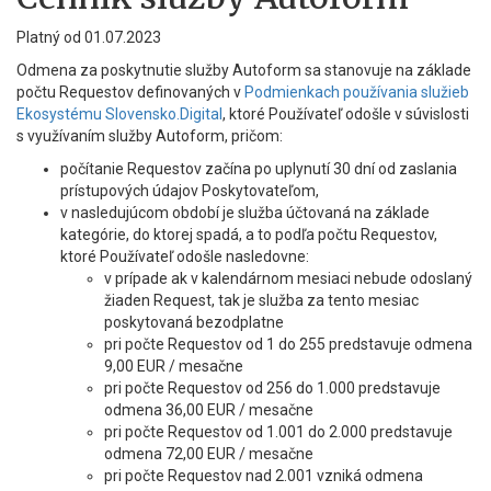
Platný od 01.07.2023
Odmena za poskytnutie služby Autoform sa stanovuje na základe
počtu Requestov definovaných v
Podmienkach používania služieb
Ekosystému Slovensko.Digital
, ktoré Používateľ odošle v súvislosti
s využívaním služby Autoform, pričom:
počítanie Requestov začína po uplynutí 30 dní od zaslania
prístupových údajov Poskytovateľom,
v nasledujúcom období je služba účtovaná na základe
kategórie, do ktorej spadá, a to podľa počtu Requestov,
ktoré Používateľ odošle nasledovne:
v prípade ak v kalendárnom mesiaci nebude odoslaný
žiaden Request, tak je služba za tento mesiac
poskytovaná bezodplatne
pri počte Requestov od 1 do 255 predstavuje odmena
9,00 EUR / mesačne
pri počte Requestov od 256 do 1.000 predstavuje
odmena 36,00 EUR / mesačne
pri počte Requestov od 1.001 do 2.000 predstavuje
odmena 72,00 EUR / mesačne
pri počte Requestov nad 2.001 vzniká odmena